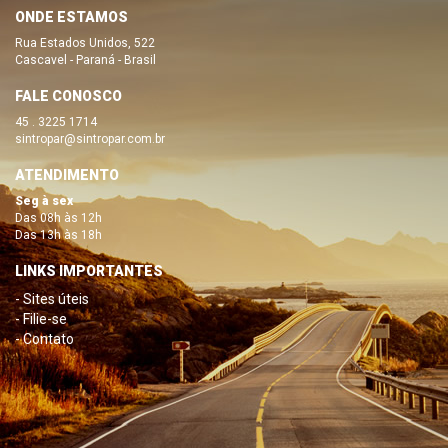
ONDE ESTAMOS
Rua Estados Unidos, 522
Cascavel - Paraná - Brasil
FALE CONOSCO
45 . 3225 1714
sintropar@sintropar.com.br
ATENDIMENTO
Seg à sex
Das 08h às 12h
Das 13h às 18h
LINKS IMPORTANTES
- Sites úteis
- Filie-se
- Contato