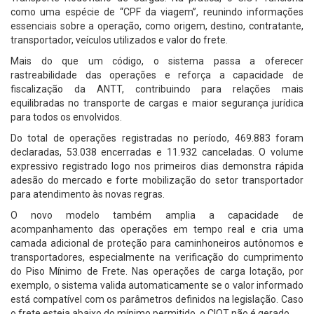
como uma espécie de “CPF da viagem”, reunindo informações
essenciais sobre a operação, como origem, destino, contratante,
transportador, veículos utilizados e valor do frete.
Mais do que um código, o sistema passa a oferecer
rastreabilidade das operações e reforça a capacidade de
fiscalização da ANTT, contribuindo para relações mais
equilibradas no transporte de cargas e maior segurança jurídica
para todos os envolvidos.
Do total de operações registradas no período, 469.883 foram
declaradas, 53.038 encerradas e 11.932 canceladas. O volume
expressivo registrado logo nos primeiros dias demonstra rápida
adesão do mercado e forte mobilização do setor transportador
para atendimento às novas regras.
O novo modelo também amplia a capacidade de
acompanhamento das operações em tempo real e cria uma
camada adicional de proteção para caminhoneiros autônomos e
transportadores, especialmente na verificação do cumprimento
do Piso Mínimo de Frete. Nas operações de carga lotação, por
exemplo, o sistema valida automaticamente se o valor informado
está compatível com os parâmetros definidos na legislação. Caso
o frete esteja abaixo do mínimo permitido, o CIOT não é gerado.