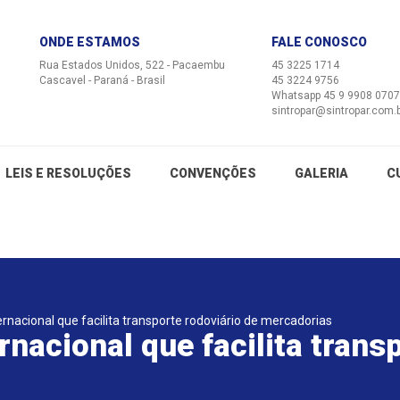
ONDE ESTAMOS
FALE CONOSCO
Rua Estados Unidos, 522 - Pacaembu
45 3225 1714
Cascavel - Paraná - Brasil
45 3224 9756
Whatsapp 45 9 9908 0707
sintropar@sintropar.com.
LEIS E RESOLUÇÕES
CONVENÇÕES
GALERIA
C
rnacional que facilita transporte rodoviário de mercadorias
nacional que facilita transp