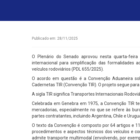
Publicado em: 28/11/2025
O Plenário do Senado aprovou nesta quarta-feira
internacional para simplificação das formalidades a
veículos rodoviários (PDL 655/2025).
O acordo em questão é a Convenção Aduaneira sobr
Cadernetas TIR (Convenção TIR). O projeto segue par
A sigla TIR significa Transportes Internacionais Rodoviá
Celebrada em Genebra em 1975, a Convenção TIR tem o 
mercadorias, especialmente no que se refere às buro
partes contratantes, incluindo Argentina, Chile e Urugua
O texto da Convenção é composto por 64 artigos e 1
procedimentos e aspectos técnicos dos veículos e cont
admite transporte multimodal (envolvendo, por exempl