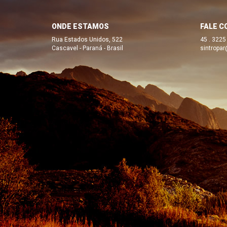
ONDE ESTAMOS
FALE C
Rua Estados Unidos, 522
45 . 3225
Cascavel - Paraná - Brasil
sintropar