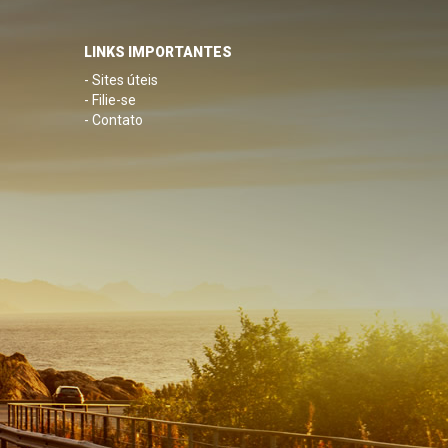
LINKS IMPORTANTES
- Sites úteis
- Filie-se
- Contato