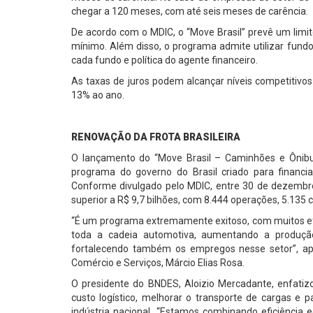
chegar a 120 meses, com até seis meses de carência.
De acordo com o MDIC, o “Move Brasil” prevê um limit
mínimo. Além disso, o programa admite utilizar fundos
cada fundo e política do agente financeiro.
As taxas de juros podem alcançar níveis competitivo
13% ao ano.
RENOVAÇÃO DA FROTA BRASILEIRA
O lançamento do “Move Brasil – Caminhões e Ônibu
programa do governo do Brasil criado para financi
Conforme divulgado pelo MDIC, entre 30 de dezembr
superior a R$ 9,7 bilhões, com 8.444 operações, 5.135 
“É um programa extremamente exitoso, com muitos efeit
toda a cadeia automotiva, aumentando a produção
fortalecendo também os empregos nesse setor”, apon
Comércio e Serviços, Márcio Elias Rosa.
O presidente do BNDES, Aloizio Mercadante, enfatizo
custo logístico, melhorar o transporte de cargas e 
indústria nacional. “Estamos combinando eficiência 