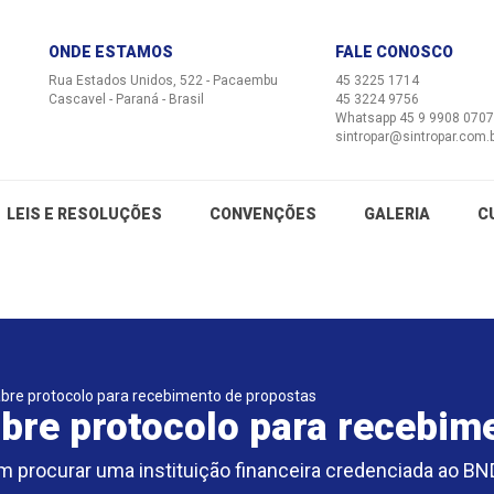
ONDE ESTAMOS
FALE CONOSCO
Rua Estados Unidos, 522 - Pacaembu
45 3225 1714
Cascavel - Paraná - Brasil
45 3224 9756
Whatsapp 45 9 9908 0707
sintropar@sintropar.com.
LEIS E RESOLUÇÕES
CONVENÇÕES
GALERIA
C
abre protocolo para recebimento de propostas
bre protocolo para recebim
m procurar uma instituição financeira credenciada ao BN