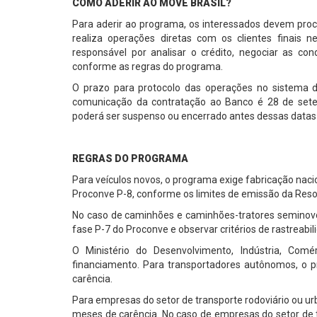
COMO ADERIR AO MOVE BRASIL?
Para aderir ao programa, os interessados devem proc
realiza operações diretas com os clientes finais 
responsável por analisar o crédito, negociar as c
conforme as regras do programa.
O prazo para protocolo das operações no sistema d
comunicação da contratação ao Banco é 28 de set
poderá ser suspenso ou encerrado antes dessas datas
REGRAS DO PROGRAMA
Para veículos novos, o programa exige fabricação nac
Proconve P-8, conforme os limites de emissão da Re
No caso de caminhões e caminhões-tratores seminovos,
fase P-7 do Proconve e observar critérios de rastreabili
O Ministério do Desenvolvimento, Indústria, Comé
financiamento. Para transportadores autônomos, o 
carência.
Para empresas do setor de transporte rodoviário ou ur
meses de carência. No caso de empresas do setor de t