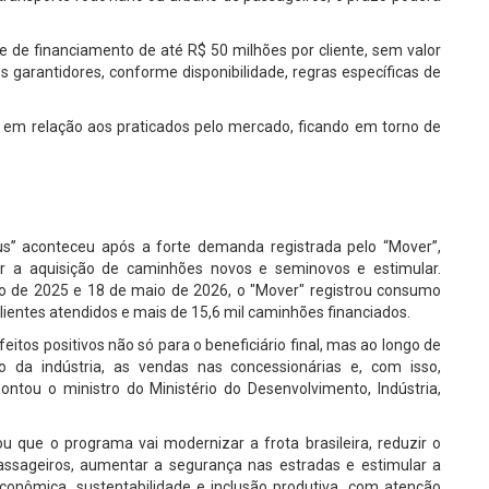
e de financiamento de até R$ 50 milhões por cliente, sem valor
 garantidores, conforme disponibilidade, regras específicas de
s em relação aos praticados pelo mercado, ficando em torno de
s” aconteceu após a forte demanda registrada pelo “Mover”,
ar a aquisição de caminhões novos e seminovos e estimular.
o de 2025 e 18 de maio de 2026, o "Mover" registrou consumo
clientes atendidos e mais de 15,6 mil caminhões financiados.
os positivos não só para o beneficiário final, mas ao longo de
 da indústria, as vendas nas concessionárias e, com isso,
tou o ministro do Ministério do Desenvolvimento, Indústria,
u que o programa vai modernizar a frota brasileira, reduzir o
passageiros, aumentar a segurança nas estradas e estimular a
econômica, sustentabilidade e inclusão produtiva, com atenção