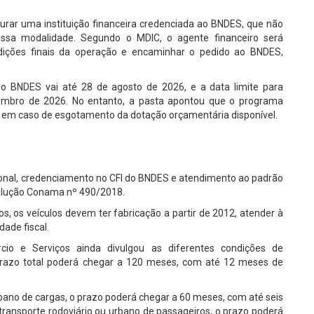
urar uma instituição financeira credenciada ao BNDES, que não
nessa modalidade. Segundo o MDIC, o agente financeiro será
ondições finais da operação e encaminhar o pedido ao BNDES,
o BNDES vai até 28 de agosto de 2026, e a data limite para
embro de 2026. No entanto, a pasta apontou que o programa
 em caso de esgotamento da dotação orçamentária disponível.
ional, credenciamento no CFI do BNDES e atendimento ao padrão
solução Conama nº 490/2018.
 os veículos devem ter fabricação a partir de 2012, atender à
dade fiscal.
rcio e Serviços ainda divulgou as diferentes condições de
prazo total poderá chegar a 120 meses, com até 12 meses de
bano de cargas, o prazo poderá chegar a 60 meses, com até seis
ransporte rodoviário ou urbano de passageiros, o prazo poderá