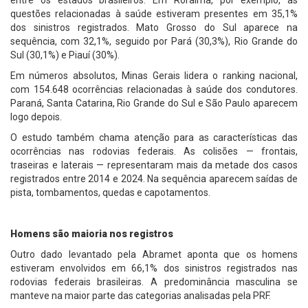
entre os estados brasileiros. Em Roraima, por exemplo, as
questões relacionadas à saúde estiveram presentes em 35,1%
dos sinistros registrados. Mato Grosso do Sul aparece na
sequência, com 32,1%, seguido por Pará (30,3%), Rio Grande do
Sul (30,1%) e Piauí (30%).
Em números absolutos, Minas Gerais lidera o ranking nacional,
com 154.648 ocorrências relacionadas à saúde dos condutores.
Paraná, Santa Catarina, Rio Grande do Sul e São Paulo aparecem
logo depois.
O estudo também chama atenção para as características das
ocorrências nas rodovias federais. As colisões — frontais,
traseiras e laterais — representaram mais da metade dos casos
registrados entre 2014 e 2024. Na sequência aparecem saídas de
pista, tombamentos, quedas e capotamentos.
Homens são maioria nos registros
Outro dado levantado pela Abramet aponta que os homens
estiveram envolvidos em 66,1% dos sinistros registrados nas
rodovias federais brasileiras. A predominância masculina se
manteve na maior parte das categorias analisadas pela PRF.