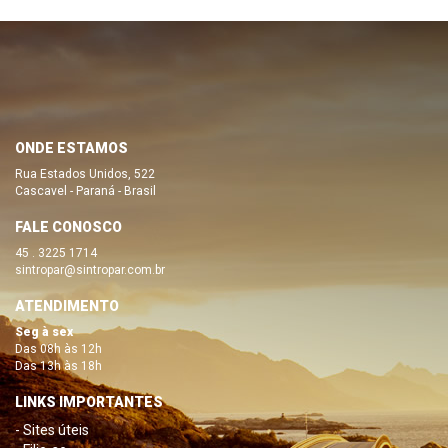
ONDE ESTAMOS
Rua Estados Unidos, 522
Cascavel - Paraná - Brasil
FALE CONOSCO
45 . 3225 1714
sintropar@sintropar.com.br
ATENDIMENTO
Seg à sex
Das 08h às 12h
Das 13h às 18h
LINKS IMPORTANTES
- Sites úteis