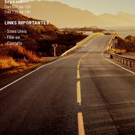
Seg à sex
Das 08h às 12h
Das 13h às 18h
LINKS IMPORTANTES
- Sites úteis
- Filie-se
- Contato