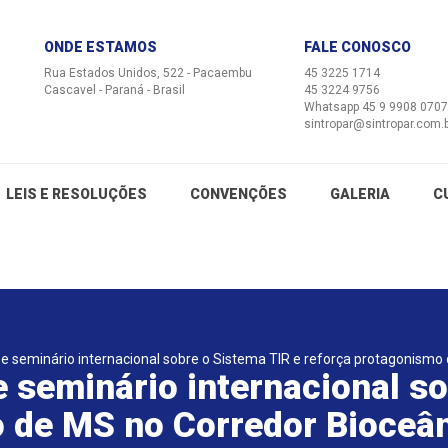
ONDE ESTAMOS
FALE CONOSCO
Rua Estados Unidos, 522 - Pacaembu
45 3225 1714
Cascavel - Paraná - Brasil
45 3224 9756
Whatsapp 45 9 9908 0707
sintropar@sintropar.com.
LEIS E RESOLUÇÕES
CONVENÇÕES
GALERIA
C
 seminário internacional sobre o Sistema TIR e reforça protagonismo
seminário internacional so
o de MS no Corredor Bioceâ