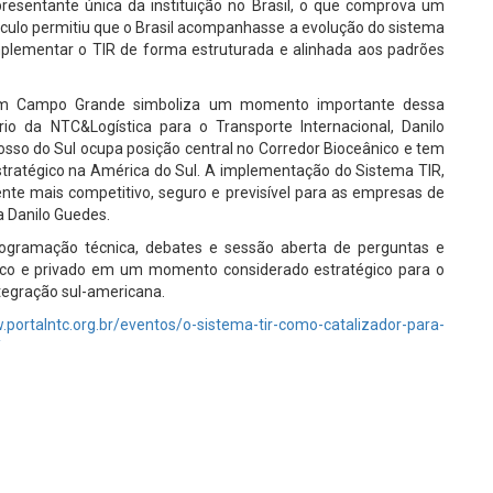
esentante única da instituição no Brasil, o que comprova um
vínculo permitiu que o Brasil acompanhasse a evolução do sistema
mplementar o TIR de forma estruturada e alinhada aos padrões
 em Campo Grande simboliza um momento importante dessa
ário da NTC&Logística para o Transporte Internacional, Danilo
osso do Sul ocupa posição central no Corredor Bioceânico e tem
estratégico na América do Sul. A implementação do Sistema TIR,
nte mais competitivo, seguro e previsível para as empresas de
ca Danilo Guedes.
rogramação técnica, debates e sessão aberta de perguntas e
lico e privado em um momento considerado estratégico para o
ntegração sul-americana.
.portalntc.org.br/eventos/o-sistema-tir-como-catalizador-para-
/