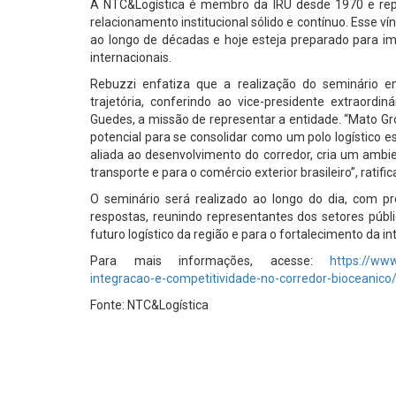
A NTC&Logística é membro da IRU desde 1970 e repr
relacionamento institucional sólido e contínuo. Esse 
ao longo de décadas e hoje esteja preparado para i
internacionais.
Rebuzzi enfatiza que a realização do seminário
trajetória, conferindo ao vice-presidente extraordin
Guedes, a missão de representar a entidade. “Mato Gr
potencial para se consolidar como um polo logístico 
aliada ao desenvolvimento do corredor, cria um ambie
transporte e para o comércio exterior brasileiro”, ratifi
O seminário será realizado ao longo do dia, com p
respostas, reunindo representantes dos setores púb
futuro logístico da região e para o fortalecimento da i
Para mais informações, acesse:
https://www
integracao-e-competitividade-no-corredor-bioceanico
Fonte: NTC&Logística