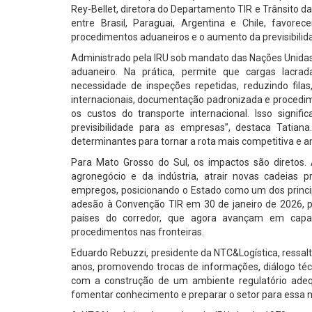
Rey-Bellet, diretora do Departamento TIR e Trânsito da
entre Brasil, Paraguai, Argentina e Chile, favore
procedimentos aduaneiros e o aumento da previsibilid
Administrado pela IRU sob mandato das Nações Unidas, 
aduaneiro. Na prática, permite que cargas lacr
necessidade de inspeções repetidas, reduzindo filas,
internacionais, documentação padronizada e procedim
os custos do transporte internacional. Isso signif
previsibilidade para as empresas”, destaca Tatian
determinantes para tornar a rota mais competitiva e am
Para Mato Grosso do Sul, os impactos são diretos.
agronegócio e da indústria, atrair novas cadeias p
empregos, posicionando o Estado como um dos principa
adesão à Convenção TIR em 30 de janeiro de 2026, pa
países do corredor, que agora avançam em capaci
procedimentos nas fronteiras.
Eduardo Rebuzzi, presidente da NTC&Logística, ressal
anos, promovendo trocas de informações, diálogo téc
com a construção de um ambiente regulatório adeq
fomentar conhecimento e preparar o setor para essa no