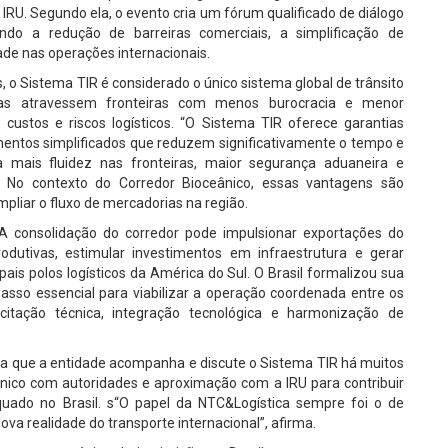
 IRU. Segundo ela, o evento cria um fórum qualificado de diálogo
cendo a redução de barreiras comerciais, a simplificação de
ade nas operações internacionais.
o Sistema TIR é considerado o único sistema global de trânsito
adas atravessem fronteiras com menos burocracia e menor
 custos e riscos logísticos. “O Sistema TIR oferece garantias
entos simplificados que reduzem significativamente o tempo e
ica mais fluidez nas fronteiras, maior segurança aduaneira e
a. No contexto do Corredor Bioceânico, essas vantagens são
pliar o fluxo de mercadorias na região.
 A consolidação do corredor pode impulsionar exportações do
rodutivas, estimular investimentos em infraestrutura e gerar
is polos logísticos da América do Sul. O Brasil formalizou sua
sso essencial para viabilizar a operação coordenada entre os
tação técnica, integração tecnológica e harmonização de
ta que a entidade acompanha e discute o Sistema TIR há muitos
nico com autoridades e aproximação com a IRU para contribuir
uado no Brasil. s“O papel da NTC&Logística sempre foi o de
va realidade do transporte internacional”, afirma.